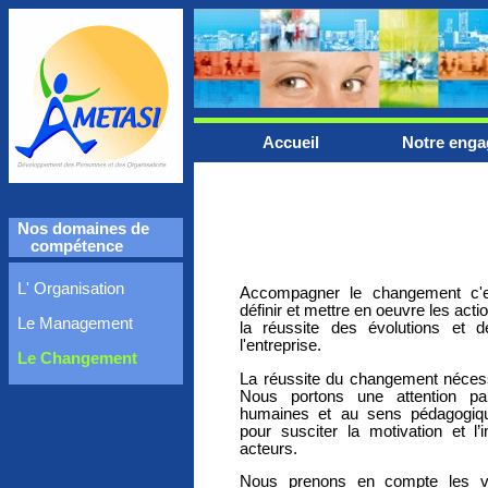
Accueil
Notre eng
Nos domaines de
compétence
L' Organisation
Accompagner le changement c'est
définir et mettre en oeuvre les acti
Le Management
la réussite des évolutions et d
l'entreprise.
Le Changement
La réussite du changement nécessi
Nous portons une attention part
humaines et au sens pédagogiqu
pour susciter la motivation et l’
acteurs.
Nous prenons en compte les val