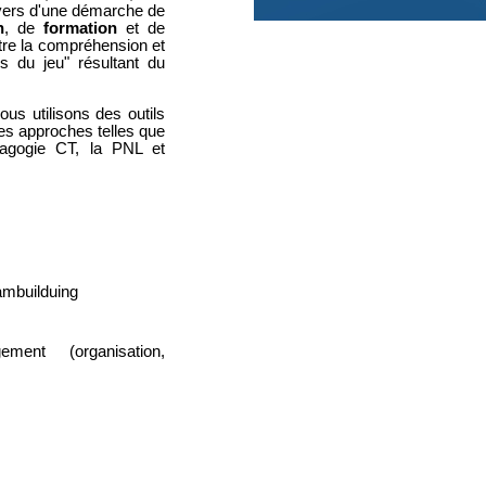
vers d'une démarche de
n
, de
formation
et de
ttre la compréhension et
es du jeu" résultant du
ous utilisons des outils
s approches telles que
dagogie CT, la PNL et
eambuilduing
ment (organisation,